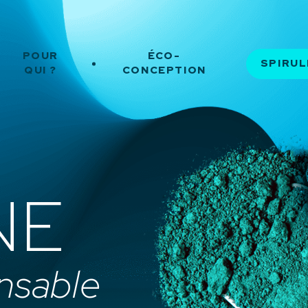
POUR
ÉCO-
SPIRUL
QUI ?
CONCEPTION
NE
nsable