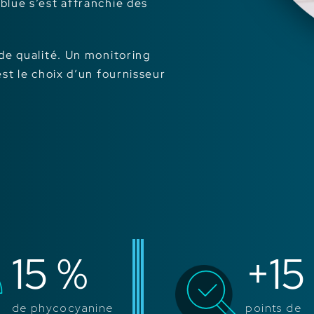
blue s’est affranchie des
 de qualité. Un monitoring
est le choix d’un fournisseur
15
%
+
15
de phycocyanine
points de