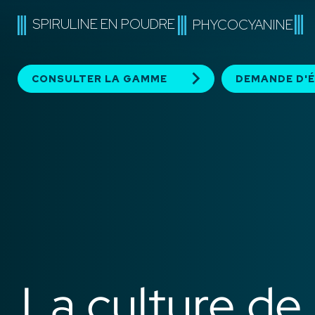
SPIRULINE EN POUDRE
PHYCOCYANINE
keyboard_arrow_right
CONSULTER LA GAMME
DEMANDE D'
La culture de 