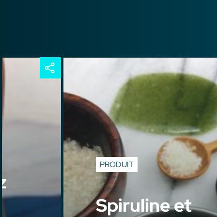
PRODUIT
z
Spiruline et