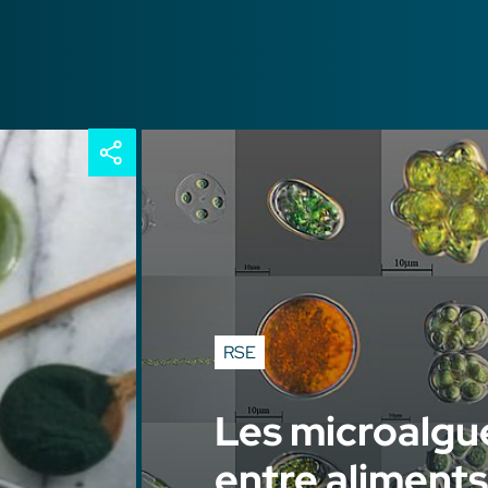
RSE
Les microalgue
entre aliments