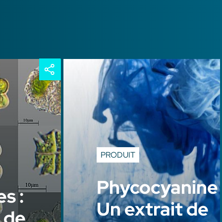
PRODUIT
Phycocyanine 
s :
Un extrait de
 de