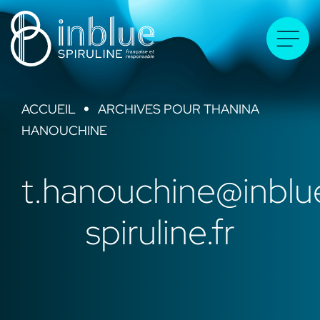
Passer
au
Toggle
contenu
Naviga
ACCUEIL
»
ARCHIVES POUR THANINA
La société
HANOUCHINE
Pour qui ?
t.hanouchine@inblu
spiruline.fr
Éco-conception
Spiruline